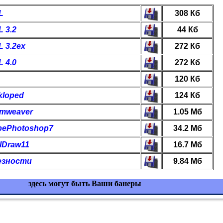
L
308 Кб
 3.2
44 Кб
 3.2ex
272 Кб
 4.0
272 Кб
120 Кб
kloped
124 Кб
mweaver
1.05 Мб
ePhotoshop7
34.2 Мб
lDraw11
16.7 Мб
зности
9.84 Мб
здесь могут быть Ваши банеры