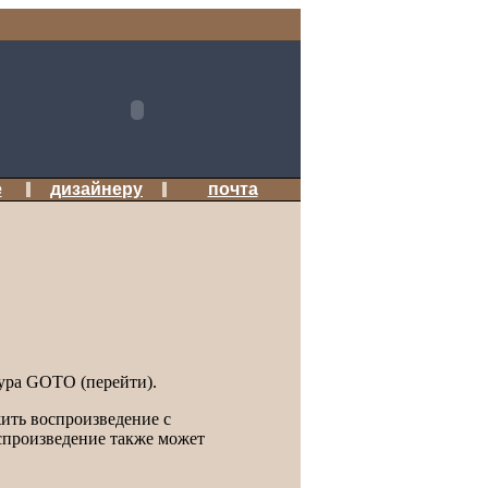
b-дизайна
е
дизайнеру
почта
дура GOTO (перейти).
ить воспроизведение с
оспроизведение также может