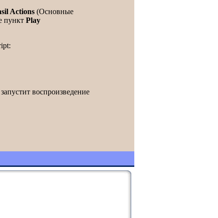
sil Actions
(Основные
е пункт
Play
pt:
h запустит воспроизведение