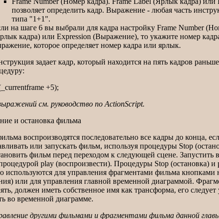
Frame Number (Номер кадра). Frame Label (Ярлык кадра) или
позволяет определить кадр. Выражение - любая часть инстру
типа "1+1".
ли на шаге 6 вы выбрали для кадра настройку Frame Number (Ном
рлык кадра) или Expression (Выражение), то укажите номер кадр
ражение, которое определяет номер кадра или ярлык.
трукция задает кадр, который находится на пять кадров раньше
цедуру:
_currentframe +5);
ыражений см. руководство по ActionScript.
ние и остановка фильма
ильма воспроизводятся последовательно все кадры до конца, ес
ливать или запускать фильм, используя процедуры Stop (останов
тановить фильм перед переходом к следующей сцене. Запустить 
роцедурой play (воспроизвести). Процедуры Stop (остановка) и 
то используются для управления фрагментами фильма кнопками н
ния) или для управления главной временной диаграммой. Фрагм
ять, должен иметь собственное имя как трансформа, его следует 
ть во временной диаграмме.
правление другими фильмами и фрагментами фильма данной главы