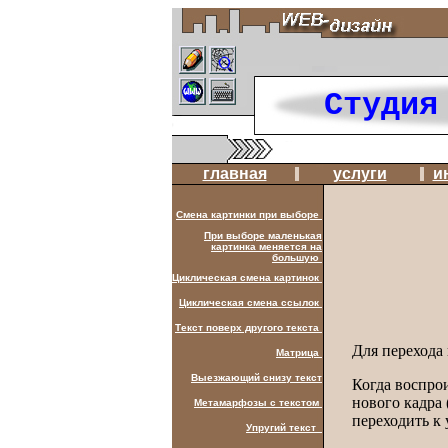
Студия
главная
услуги
и
Смена картинки при выборе
При выборе маленькая
картинка меняется на
большую
Циклическая смена картинок
Циклическая смена ссылок
Текст поверх другого текста
Для перехода
Матрица
Выезжающий снизу текст
Когда воспро
нового кадра
Метамарфозы с текстом
переходить к 
Упругий текст