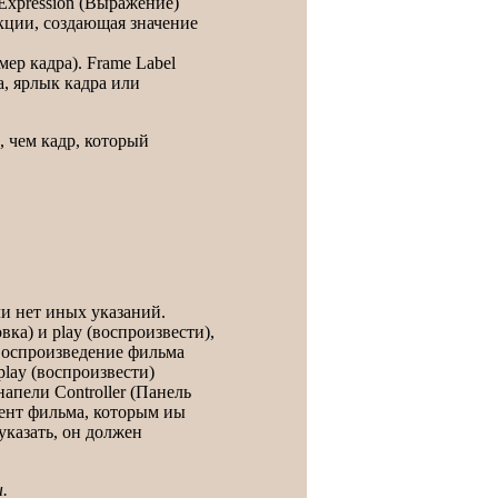
 Expression (Выражение)
кции, создающая значение
ер кадра). Frame Label
а, ярлык кадра или
, чем кадр, который
ли нет иных указаний.
ка) и play (воспроизвести),
воспроизведение фильма
play (воспроизвести)
апели Controller (Панель
ент фильма, которым иы
указать, он должен
.