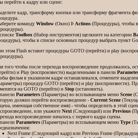
ы перейти к кадру или сцене:
делите кадр, трансформу кнопки или трансформу фрагмента фил
оцедура.
ыберите команду
Window
(Окно)
Þ
Actions
(Процедуры), чтобы 
роцедуры).
 списке
Toolbox
(Набор инструментов) щелкните на категории
Ba
оцедуры), чтобы в списке основных процедур выбрать пункт Go
и этом Flash вставит процедуры GOTO (перейти) и play (воспро
роцедуры).
я того чтобы после перехода воспроизведение продолжалось, 
ерейти) и Рlaу (воспроизвести) выделенными в панели
Paramete
обы фильм в указанном кадре останавливался, отмените выделе
араметры) процедур GOTO (перейти) и play (воспроизвести). П
менятся на GOTO (перейти) и
Stop
(остановить).
 панели
Parameters
(Параметры) во всплывающем меню
Scene
(С
торую должно перейти воспроизведение -
Current Scene
(Текуща
цена, имеющая собственное имя) - чтобы определить в этой сцене
спроизведение, или укажите
Next
(Следующий) или
Previous
(Пр
рехода воспроизведение началось с первого кадра сцены.
 панели
Parameters
(Параметры) во всплывающем меню
Type
(Ти
едназначения:
Next Frame (Следующий кадр) или Previous Frame (Предыдущ