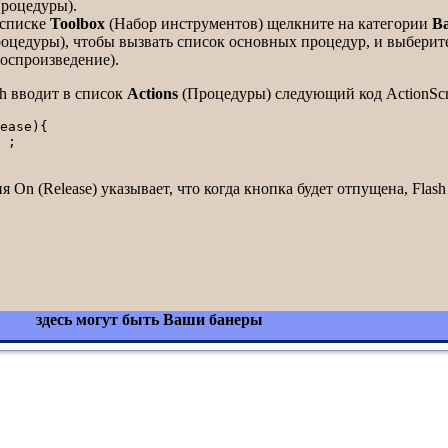
роцедуры).
 списке
Toolbox
(Набор инструментов) щелкните на категории
Ba
оцедуры), чтобы вызвать список основных процедур, и выберит
оспроизведение).
sh вводит в список
Actions
(Процедуры) следующий код ActionScri
ease){ 

 ;

я On (Release) указывает, что когда кнопка будет отпущена, Flas
здесь могут быть Ваши банеры