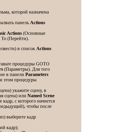
ьма, которой назначена
вызвать панель
Actions
sic Actions
(Основные
 To (Перейти).
извести) в список
Actions
оставьте процедуры GOTO
rs
(Параметры). Для того
ние в панели
Parameters
ри этом процедуры
цена) укажите сцену, в
я сцена) или
Named Scene
 кадр, с которого начнется
едыдущий), чтобы после
п) выберите кадр
ий кадр);