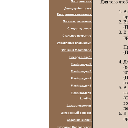
Для того чтоб
Прозрачность
Движущийся текст
Вы
Программная анимация
пр
В
Простое рисование
(П
След от курсора
В
Стальное покрытие
пр
Управление клавишами
Пр
Функция fscommand
(П
Псевдо 3D куб
Дл
Flash раздел1
(п
чт
Flash раздел2
(П
Flash раздел3
из
Flash раздел4
В
ко
Flash раздел5
(С
Loading
во
Делаем скролинг
пе
В
Интересный эффект
пр
Создание кнопки
Создание Прелоадеров