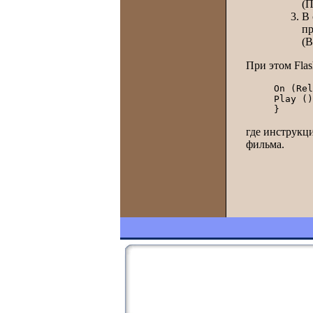
(П
В
пр
(В
При этом Fla
On (Rel
Play ()
где инструкци
фильма.