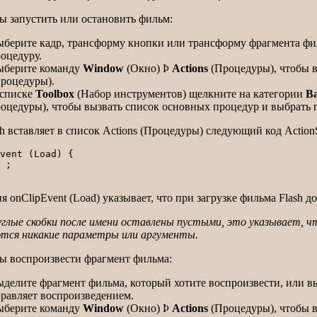
бы запустить или остановить фильм:
берите кадр, трансформу кнопки или трансформу фрагмента фи
оцедуру.
ыберите команду
Window
(Окно)
Þ
Actions
(Процедуры), чтобы 
роцедуры).
 списке
Toolbox
(Набор инструментов) щелкните на категории
Ba
оцедуры), чтобы вызвать список основных процедур и выбрать
h вставляет в список Actions (Процедуры) следующий код ActionS
vent (Load) { 

 ;

я onClipEvent (Load) указывает, что при загрузке фильма Flash 
углые скобки после имени оставлены пустыми, это указывает, чт
тся никакие параметры или аргументы.
бы воспроизвести фрагмент фильма:
делите фрагмент фильма, который хотите воспроизвести, или вы
равляет воспроизведением.
ыберите команду
Window
(Окно)
Þ
Actions
(Процедуры), чтобы 