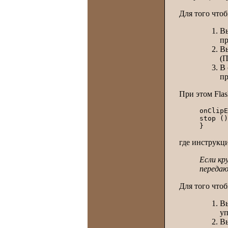
Для того что
Вы
пр
В
(П
В
пр
При этом Flas
onClipE
stop ()
где инструкци
Если кр
передаю
Для того что
Вы
уп
В