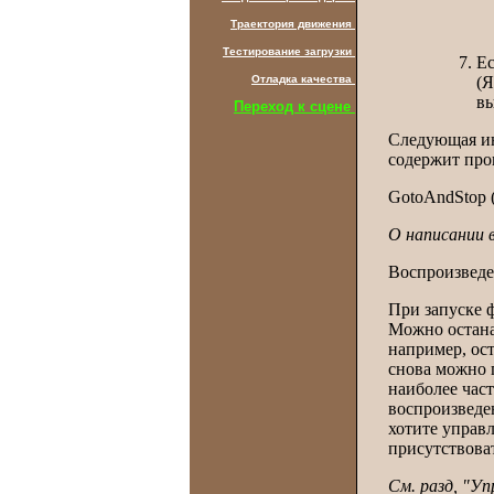
Траектория движения
Тестирование загрузки
Ес
(Я
Отладка качества
вы
Переход к сцене
Следующая инс
содержит про
GotoAndStop (
О написании в
Воспроизведе
При запуске ф
Можно останав
например, ос
снова можно п
наиболее час
воспроизведе
хотите управл
присутствова
См. разд, "У