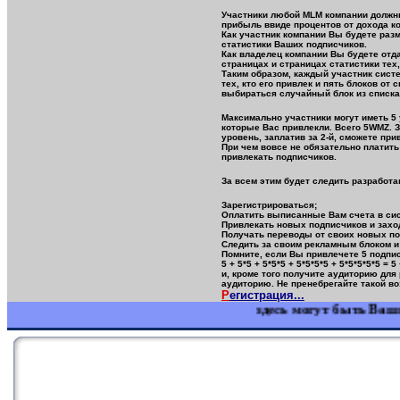
Участники любой MLM компании должны
прибыль ввиде процентов от дохода к
Как участник компании Вы будете разм
статистики Ваших подписчиков.
Как владелец компании Вы будете отд
страницах и страницах статистики тех,
Таким образом, каждый участник систе
тех, кто его привлек и пять блоков от
выбираться случайный блок из списка
Максимально участники могут иметь 5
которые Вас привлекли. Всего 5WMZ. З
уровень, заплатив за 2-й, сможете прив
При чем вовсе не обязательно платить
привлекать подписчиков.
За всем этим будет следить разработа
Зарегистрироваться;
Оплатить выписанные Вам счета в сис
Привлекать новых подписчиков и заход
Получать переводы от своих новых по
Следить за своим рекламным блоком и
Помните, если Вы привлечете 5 подписч
5 + 5*5 + 5*5*5 + 5*5*5*5 + 5*5*5*5*5 = 
и, кроме того получите аудиторию дл
аудиторию. Не пренебрегайте такой в
Р
егистрация...
здесь могут быть Ваши ба