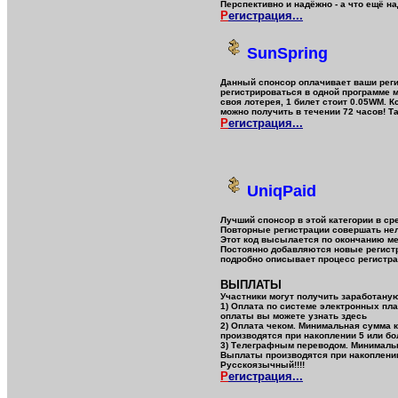
Перспективно и надёжно - а что ещё н
Р
егистрация...
SunSpring
Данный спонсор оплачивает ваши реги
регистрироваться в одной программе м
своя лотерея, 1 билет стоит 0.05WM. 
можно получить в течении 72 часов! Т
Р
егистрация...
UniqPaid
Лучший спонсор в этой категории в сре
Повторные регистрации совершать нель
Этот код высылается по окончанию мес
Постоянно добавляются новые регистра
подробно описывает процесс регистр
ВЫПЛАТЫ
Участники могут получить заработану
1) Оплата по системе электронных пл
оплаты вы можете узнать здесь
2) Оплата чеком. Минимальная сумма 
производятся при накоплении 5 или б
3) Телеграфным переводом. Минимальн
Выплаты производятся при накоплении
Русскоязычный!!!!
Р
егистрация...