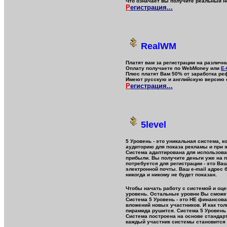
Что означает вы получите реальный но
Р
егистрация...
RealWM
Платят вам за регистрации на различ
Оплату получаете по WebMoney или
E-
Плюс платят Вам 50% от заработка реф
Имеют русскую и английскую версию 
Р
егистрация...
5level
5 Уровень - это уникальная система,
аудиторию для показа рекламы и при э
Система адаптирована для использован
прибыли. Вы получите деньги уже на п
потребуется для регистрации - это Ва
электронной почты. Ваш e-mail адрес
никогда и никому не будет показан.
Чтобы начать работу с системой и оце
уровень. Остальные уровни Вы сможет
Система 5 Уровень - это НЕ финансов
вложений новых участников. И как то
пирамида рушится. Система 5 Уровень
Система построена на основе стандар
каждый участник системы становится 