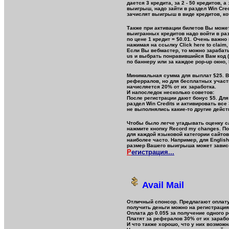
дается 3 кредита, за 2 - 50 кредитов, 
выигрыш, надо зайти в раздел Win Cred
зачислят выигрыш в виде кредитов, к
Также при активации билетов Вы может
выигранных кредитов надо войти в разде
по цене 1 кредит = $0.01. Очень важн
нажимая на ссылку Click here to claim
Если Вы вебмастер, то можно зарабаты
us и выбрать понравившийся Вам код (б
по баннеру или за каждое pop-up окно,
Минимальная сумма для выплат $25. 
реферралов, но для бесплатных участн
начисляется 20% от их заработка.
И напоследок несколько советов:
После регистрации дают бонус $5. Для 
раздел Win Credits и активировать все
не выполнялись какие-то другие дейст
Чтобы было легче угадывать оценку са
нажмите кнопку Record my changes. П
для каждой языковой категории сайтов
наиболее часто. Например, для English о
размер Вашего выигрыша может зависе
Р
егистрация...
Avail Mail
Отличный спонсор. Предлагают оплату
получить деньги можно на регистрация
Оплата до 0.05$ за получение одного 
Платят за рефералов 30% от их зарабо
И что также хорошо, что у них возмож