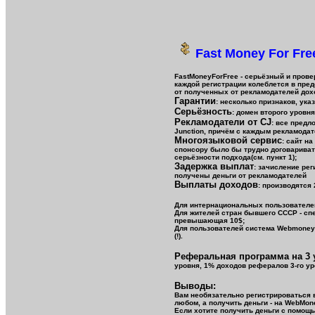
Fast Money For Fre
FastMoneyForFree - серьёзный и прове
каждой регистрации колеблется в пред
от полученных от рекламодателей дох
Гарантии
: несколько признаков, ука
Серьёзность
: домен второго уровн
Рекламодатели от CJ
: все пред
Junction, причём с каждым рекламода
Многоязыковой сервис
: сайт н
спонсору было бы трудно договаривать
серьёзности подхода(см. пункт 1);
Задержка выплат
: зачисление рег
получены деньги от рекламодателей
Выплаты доходов
: производятся
Для интернациональных пользователей
Для жителей стран бывшего СССР - сп
превышающая 10$;
Для пользователей система Webmoney T
(!).
Реферальная программа на 3 
уровня, 1% доходов рефералов 3-го ур
Выводы:
Вам необязательно регистрироваться в
любом, а получить деньги - на WebMon
Если хотите получить деньги с помощ