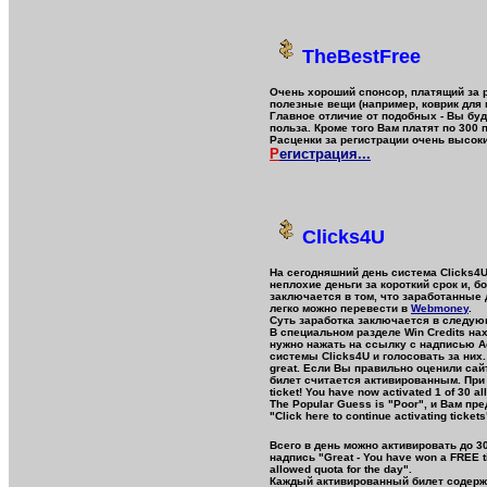
TheBestFree
Очень хороший спонсор, платящий за р
полезные вещи (например, коврик для м
Главное отличие от подобных - Вы бу
польза. Кроме того Вам платят по 300 
Расценки за регистрации очень высок
Р
егистрация...
Clicks4U
На сегодняшний день система Clicks4
неплохие деньги за короткий срок и, б
заключается в том, что заработанны
легко можно перевести в
Webmoney
.
Суть заработка заключается в следую
В специальном разделе Win Credits на
нужно нажать на ссылку с надписью Ac
системы Clicks4U и голосовать за них. 
great. Если Вы правильно оценили сай
билет считается активированным. При 
ticket! You have now activated 1 of 30 
The Popular Guess is "Poor", и Вам п
"Click here to continue activating tickets
Всего в день можно активировать до 30
надпись "Great - You have won a FREE t
allowed quota for the day".
Каждый активированный билет содерж