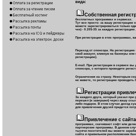
вида:
Собственная регист
бесплатных программах и сервисах.
Тут все просто: за вашу регистрацию 
можете зарегистрироваться только оди
чек) - 0.20$-3$ за каждую регистрацию
При регистрации в этих программах, 
Переход от спонсора. На регистрацию 
свой аккаунт, кликнув на баннеры или
регистрацию).
E-mail. При регистрации в сервисе вы 
спонсора, с которого проводите регист
Ограничения на страну. Некоторым сер
не живете, то регистрацию проводить
Регистрации привл
За каждого друга, который указал при 
перешел (и завершил) через вашу ссыл
либо подарок. В этом случае доход су
для привлечения друзей придется потр
Привлечение с сайта
программах, скачивают софт или делаю
партнерские программы. В данном случ
тысячи посетителей вы можете зараба
сайта и правильном расположении бан