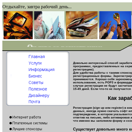
Отдыхайте, завтра рабочий день...
Оплата за регистрации
Довольно интересный способ заработка
программах, предоставленных на серве
регистрацию).
Для удобства работы с такими спонс
регистрационные формы. Зарегистриров
принимаются. Хорошо себя зарекомен
использования, есть POP3 и форварди
случае регистрации не будут засчитан
15-45 дней. Если что-то не получается 
Как зара
Регистрация (sign up или register) в
данных, иногда нужно скачать софт ил
подтверждение, в котором указывается
ответив на письмо, либо активировав а
что именно вы заполняли форму и соз
Существует довольно много ко