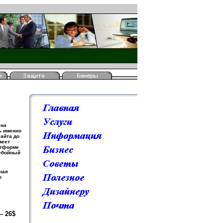
змещение рекламы
 на
ь именно
сайта до
меет
атформе
ребойный
ная
о
-- 26$