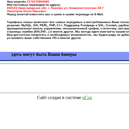
Наш кошелёк
Z176278866880
Или почтовым переводом по адресу:
606103 Нижегородская обл. г. Павлово ул. Коммунистическая 48-7
Пиногоров Антон Юрьевич.
Перед оплатой известите нас о сроке и сумме перевода по E-Mail.
Тарифные планы включают все самые передовые и востребованные Вами технол
решения: MySQL, SSI, PERL, PHP, C++, Поддержку Frontpage и SSL, Crontab, удобна
функциональная панель управления, неограниченный трафик, статистику, настр
страницы ошибок (404,500...) и многое другое. Мы всегда идем навстречу нашим к
Вам достаточно попросить о необходимых возможностях, мы будем рады их доба
установить ваше собственное ПО и многое другое.
здесь могут быть Ваши банеры
Сайт создан в системе
uCoz