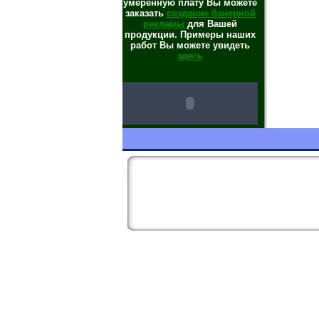
умеренную плату Вы можете
заказать
создание банерной
рекламы
для Вашей
продукции. Примеры наших
работ Вы можете увидеть
здесь