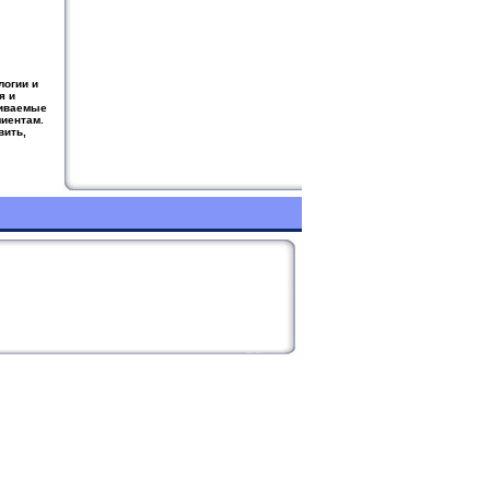
огии и
я и
аиваемые
лиентам.
вить,