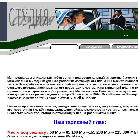
Ра
Мы предлагаем уникальный набор услуг: профессиональный и надежный хостинг
максимально выгодных для Вас условиях.Из тарифного плана Вы можете выбрат
то, что Вам требуется и разместить любой проект - от несложного персонального 
большого портала и корпоративного представительства. Наш тарифный план не и
ограничений на трафик и работу скриптов. Мы разместим Ваш сайт на мощной пл
и не допустим загрузки каждого сервера более чем на 50%. Мы обеспечим беспе
доступ к Вашему сайту 24 часа в сутки, 7 дней в неделю.
Высокий профессионализм, индивидуальный подход к каждому клиенту, оператив
круглосуточная служба поддержки, широчайшие возможности хостинга - вот тольк
несколько моментов, выгодно отличающих нас на российском рынке.
Наш тарифный план:
Место под рекламу :
50 Mb -- 8$ 100 Mb --16$ 200 Mb -- 21$ 300 Mb 
Оплата производится через систему WebMoney,