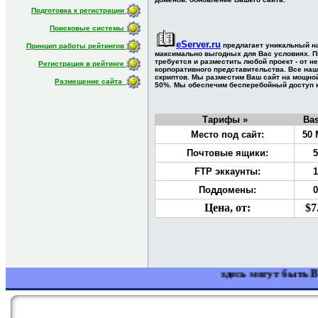
Подготовка к регистрации
Поисковые системы
eServer.ru
предлагает уникальный н
Принцип работы рейтингов
максимально выгодных для Вас условиях. П
требуется и разместить любой проект - от н
Регистрация в рейтинге
корпоративного представительства. Все на
скриптов. Мы разместим Ваш сайт на мощной
Размещение сайта
50%. Мы обеспечим бесперебойный доступ к 
Тарифы »
Bas
Место под сайт:
50 
Почтовые ящики:
5
FTP эккаунты:
1
Поддомены:
0
Цена, от:
$7
здесь могут быть Ва