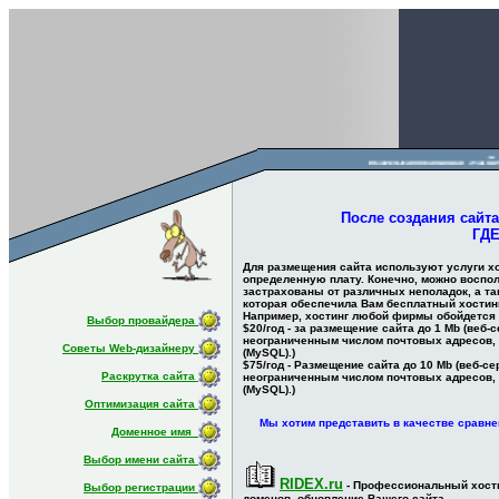
размещение 
После создания сайта
ГДЕ
Для размещения сайта используют услуги хос
определенную плату. Конечно, можно воспол
застрахованы от различных неполадок, а т
которая обеспечила Вам бесплатный хостинг
Например, хостинг любой фирмы обойдется 
Выбор провайдера
$20/год - за размещение сайта до 1 Mb (веб
неограниченным числом почтовых адресов, п
Советы Web-дизайнеру
(MySQL).)
$75/год - Размещение сайта до 10 Mb (веб-
Раскрутка сайта
неограниченным числом почтовых адресов, п
(MySQL).)
Оптимизация сайта
Мы хотим представить в качестве сравн
Доменное имя
Выбор имени сайта
RIDEX.ru
- Профессиональный хостин
Выбор регистрации
доменов. обновление Вашего сайта.