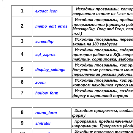
Исходник программы, котор
1
extract_icon
сохранения иконок из *.exe или
Исходник программы, предн
программистов (примеры работ
2
memo_edit_erros
MessageDlg, Drag and Drop, п
т.д.)
Исходник программы, перев
3
screenflip
экрана на 180 градусов
Исходник программы, содерж
4
sql_zapros
примеров работы с SQL-запр
таблице, сортировка, выборк
Исходник программы, котор
5
display_settings
допустимые разрешения мон
переключения режима работ
Исходник программы, котора
6
zoom
котором находится курсор 
Исходник программы, созда
7
hollow_form
форму с картинкой внутри
Исходник программы, созда
8
round_form
форму
Программа, предназначенна
9
shifrator
информации. Программа удобн
Исходник простого текстово