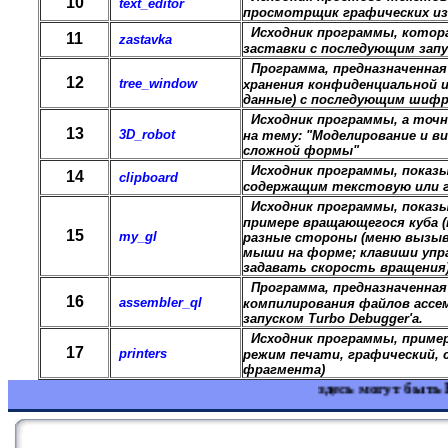
10
text_editor
просмотрщик графических и
Исходник программы, котор
11
zastavka
заставки с последующим зап
Программа, предназначенна
12
tree_window
хранения конфиденциальной 
данные) с последующим шифр
И
сходник программы, а точн
13
3D_robot
на тему: "Моделирование и в
сложной формы"
Исходник программы, показ
14
clipboard
содержащим текстовую или 
Исходник программы, показ
примере вращающегося куба 
15
my_gl
разные стороны (меню вызыв
мыши на форме; клавиши управлени
задавать скорость вращения
Программа, предназначенна
16
assembler_ql
компилирования файлов ассем
запуском Turbo Debugger'а.
Исходник программы, приме
17
printers
режим печати, графический,
фрагмента)
здесь могут быть В